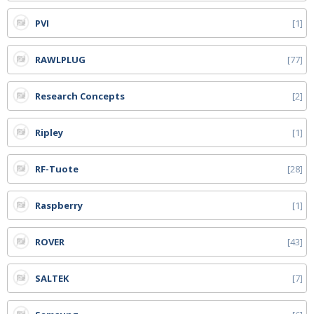
PVI
1
RAWLPLUG
77
Research Concepts
2
Ripley
1
RF-Tuote
28
Raspberry
1
ROVER
43
SALTEK
7