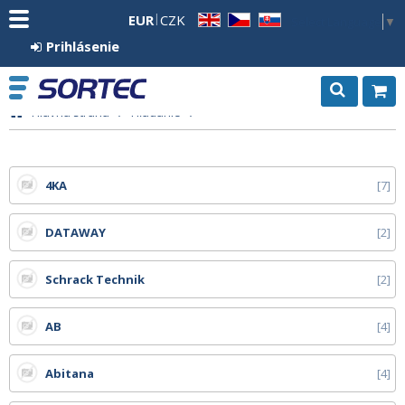
EUR
CZK
Select Language
▼
EN
CZ
SK
Prihlásenie
Hlavná strana
Hľadanie
4KA
7
DATAWAY
2
Schrack Technik
2
AB
4
Abitana
4