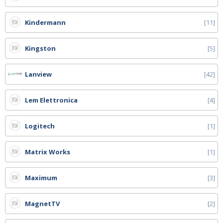
Kindermann
11
Kingston
5
Lanview
42
Lem Elettronica
4
Logitech
1
Matrix Works
1
Maximum
3
MagnetTV
2