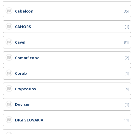
Cabelcon
35
CAHORS
1
Cavel
91
CommScope
2
Corab
1
CryptoBox
9
Deviser
1
DIGI SLOVAKIA
11