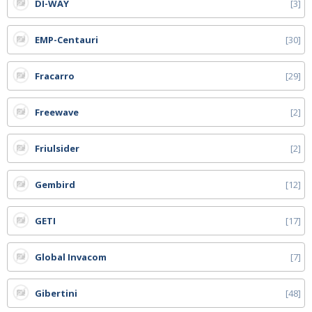
DI-WAY
3
EMP-Centauri
30
Fracarro
29
Freewave
2
Friulsider
2
Gembird
12
GETI
17
Global Invacom
7
Gibertini
48