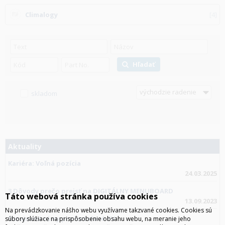
Climalogy
4
Hľadať
skladom
Aktuality
Kariéra: Voľná pozícia
24.03.2025
3 Dôvody prečo prejsť na DIGITÁLNY MENUBOARD
Táto webová stránka používa cookies
13.09.2023
Na prevádzkovanie nášho webu využívame takzvané cookies. Cookies sú
Dizajnové rámy pre hotelové TV
súbory slúžiace na prispôsobenie obsahu webu, na meranie jeho