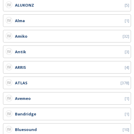
ALUKONZ
5
Alma
1
Amiko
32
Antik
3
ARRIS
4
ATLAS
378
Avemeo
1
Bandridge
1
Bluesound
10