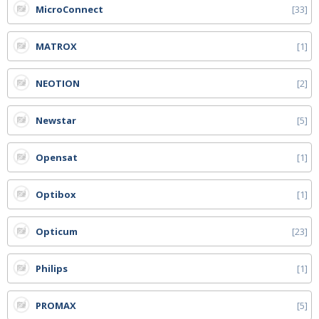
MicroConnect
33
MATROX
1
NEOTION
2
Newstar
5
Opensat
1
Optibox
1
Opticum
23
Philips
1
PROMAX
5