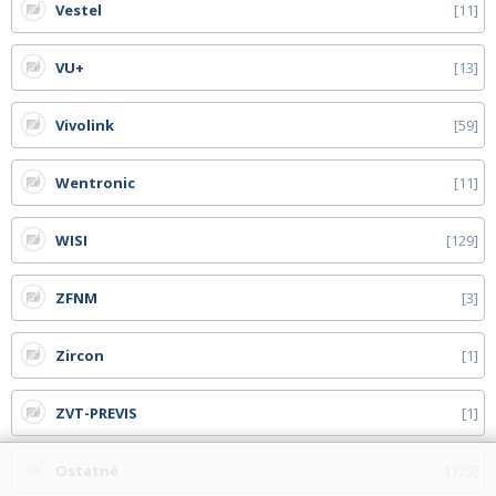
Vestel
11
VU+
13
Vivolink
59
Wentronic
11
WISI
129
ZFNM
3
Zircon
1
ZVT-PREVIS
1
Ostatné
129