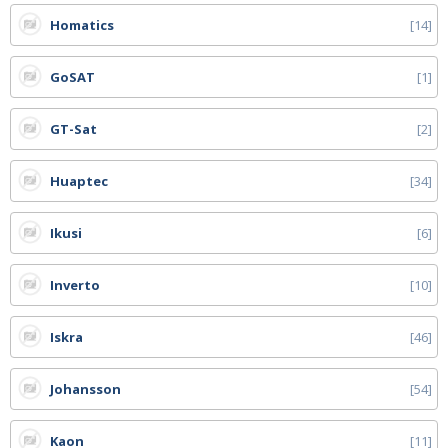
Homatics
14
GoSAT
1
GT-Sat
2
Huaptec
34
Ikusi
6
Inverto
10
Iskra
46
Johansson
54
Kaon
11