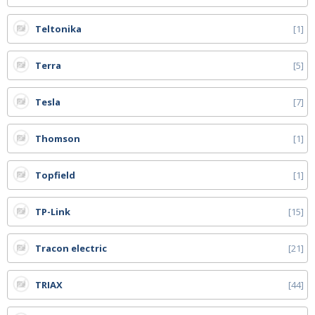
Teltonika
1
Terra
5
Tesla
7
Thomson
1
Topfield
1
TP-Link
15
Tracon electric
21
TRIAX
44