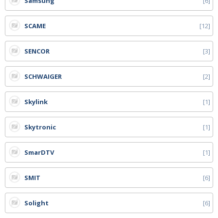
Samsung
6
SCAME
12
SENCOR
3
SCHWAIGER
2
Skylink
1
Skytronic
1
SmarDTV
1
SMIT
6
Solight
6