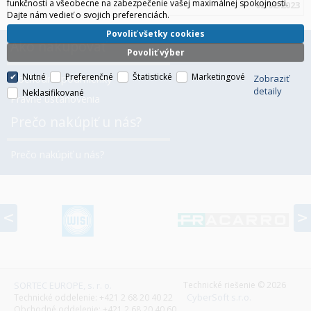
funkčnosti a všeobecne na zabezpečenie vašej maximálnej spokojnosti.
02.02.2023
Dajte nám vedieť o svojich preferenciách.
Povoliť všetky cookies
Ako nakupovať
Povoliť výber
Nutné
Preferenčné
Štatistické
Marketingové
Zobraziť
Obchodné podmienky
detaily
Neklasifikované
Právne ustanovenia
Prečo nakúpiť u nás?
Prečo nakúpiť u nás?
prev
SORTEC EUROPE, s. r. o.
Technické riešenie © 2026
CyberSoft s.r.o.
Technické oddelenie: +421 2 68 20 40 22
Obchodné oddelenie: +421 2 68 20 40 60