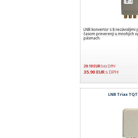
LNB konvertor s 8 nezávislými 
časom preverený u mnohých op
pásmach.
29.19
EUR
bez DPH
35.90
EUR
s DPH
LNB Triax TQT3