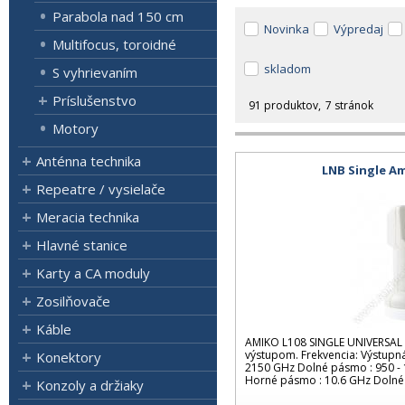
Parabola nad 150 cm
Novinka
Výpredaj
Multifocus, toroidné
skladom
S vyhrievaním
Príslušenstvo
91 produktov
7 stránok
Motory
Anténna technika
LNB Single Am
Repeatre / vysielače
Meracia technika
Hlavné stanice
Karty a CA moduly
Zosilňovače
Káble
AMIKO L108 SINGLE UNIVERSAL 
výstupom. Frekvencia: Výstupn
Konektory
2150 GHz Dolné pásmo : 950 - 
Horné pásmo : 10.6 GHz Dolné
Konzoly a držiaky