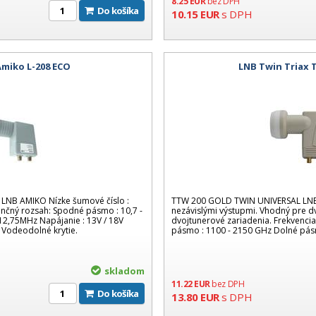
8.25
EUR
bez DPH
Do košíka
10.15
EUR
s DPH
miko L-208 ECO
LNB Twin Triax 
LNB AMIKO Nízke šumové číslo :
TTW 200 GOLD TWIN UNIVERSAL LNB.
enčný rozsah: Spodné pásmo : 10,7 -
nezávislými výstupmi. Vhodný pre dv
12,75MHz Napájanie : 13V / 18V
dvojtunerové zariadenia. Frekvenci
 Vodeodolné krytie.
pásmo : 1100 - 2150 GHz Dolné pás
skladom
11.22
EUR
bez DPH
Do košíka
13.80
EUR
s DPH