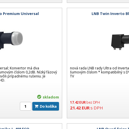
o Premium Universal
LNB Twin Inverto Bl
ersal; Konvertor má dva
nová rada LNB rady Ultra od Invert
umovým číslom 0,2dB. Nízký fázový
šumovým číslom * kompatibilný s DV
 kvôli prípadnému rušeniu. Je
TV
HD.
skladom
17.42
EUR
bez DPH
Do košíka
21.42
EUR
s DPH
miko L-408 ECO
LNB Quad Triax 