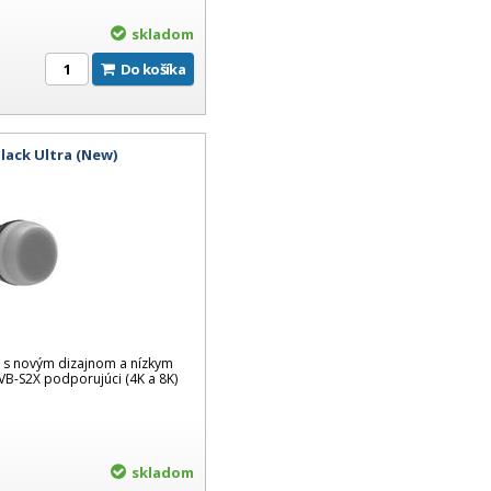
skladom
Do košíka
lack Ultra (New)
a s novým dizajnom a nízkym
B-S2X podporujúci (4K a 8K)
skladom