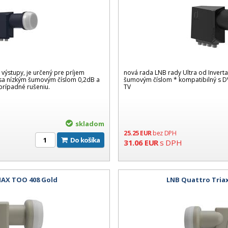
výstupy, je určený pre príjem
nová rada LNB rady Ultra od Invert
e sa nízkým šumovým číslom 0,2dB a
šumovým číslom * kompatibilný s DV
 prípadné rušeniu.
TV
skladom
25.25
EUR
bez DPH
Do košíka
31.06
EUR
s DPH
IAX TOO 408 Gold
LNB Quattro Tria