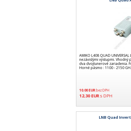
AMIKO L408 QUAD UNIVERSAL LN
nezávislými výstupmi. Vhodný pr
dva dvojtunerové zariadenia. F
Horné pásmo : 1100 - 2150 GH
10.00
EUR
bez DPH
12.30
EUR
s DPH
LNB Quad Invert