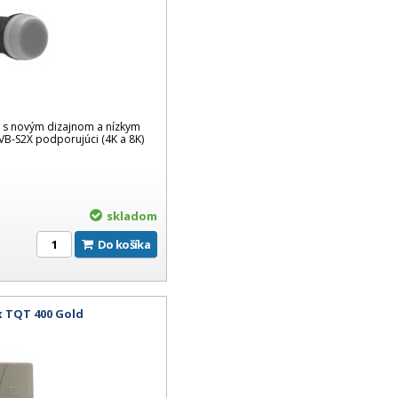
a s novým dizajnom a nízkym
B-S2X podporujúci (4K a 8K)
skladom
Do košíka
x TQT 400 Gold