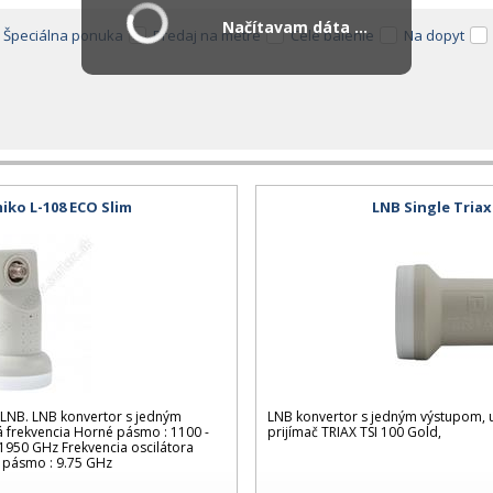
Načítavam dáta ...
Špeciálna ponuka
Predaj na metre
Celé balenie
Na dopyt
iko L-108 ECO Slim
LNB Single Triax
LNB. LNB konvertor s jedným
LNB konvertor s jedným výstupom, u
á frekvencia Horné pásmo : 1100 -
prijímač TRIAX TSI 100 Gold,
1950 GHz Frekvencia oscilátora
 pásmo : 9.75 GHz