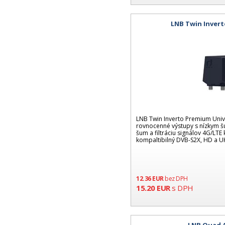
LNB Twin Invert
LNB Twin Inverto Premium Univ
rovnocenné výstupy s nízkym š
šum a filtráciu signálov 4G/LTE
kompaltibilný DVB-S2X, HD a U
12.36
EUR
bez DPH
15.20
EUR
s DPH
LNB Quad A