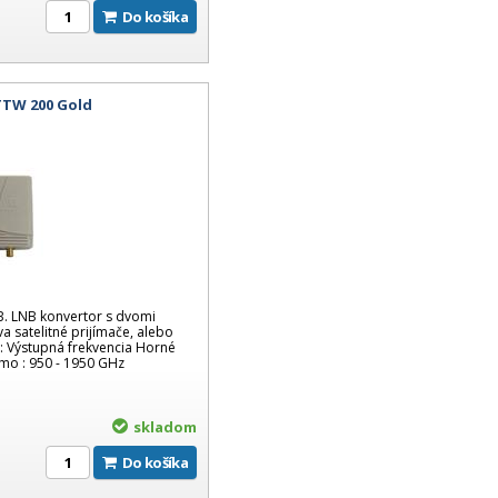
Do košíka
TTW 200 Gold
 LNB konvertor s dvomi
a satelitné prijímače, alebo
a: Výstupná frekvencia Horné
mo : 950 - 1950 GHz
skladom
Do košíka