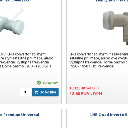
B. LNB konvertor so štyrmi
LNB konvertor so štyrmi nezávislými
e štyri satelitné prijímače, alebo
satelitné prijímače, alebo dve dvojt
rekvencia: Výstupná frekvencia
Výstupná frekvencia Horné pásmo :
z Dolné pásmo : 950 - 1950 GHz
: 950 - 1950 GHz Frekvencia
skladom
15.12
EUR
bez DPH
Do košíka
18.60
EUR
s DPH
o Premium Universal
LNB Quad Inverto B