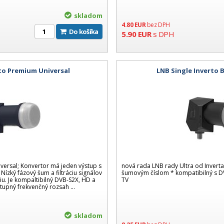
skladom
4.80
EUR
bez DPH
Do košíka
5.90
EUR
s DPH
to Premium Universal
LNB Single Inverto B
versal; Konvertor má jeden výstup s
nová rada LNB rady Ultra od Invert
ízký fázový šum a filtráciu signálov
šumovým číslom * kompatibilný s DV
u. Je kompaltibilný DVB-S2X, HD a
TV
tupný frekvenčný rozsah ...
skladom