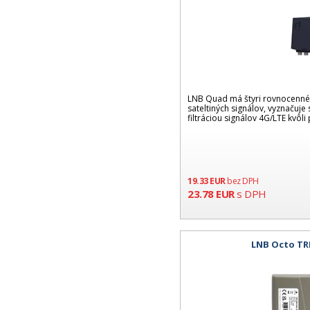
LNB Quad má štyri rovnocenné 
sateltiných signálov, vyznačuj
filtráciou signálov 4G/LTE kvôli
19.33
EUR
bez DPH
23.78
EUR
s DPH
LNB Octo TR