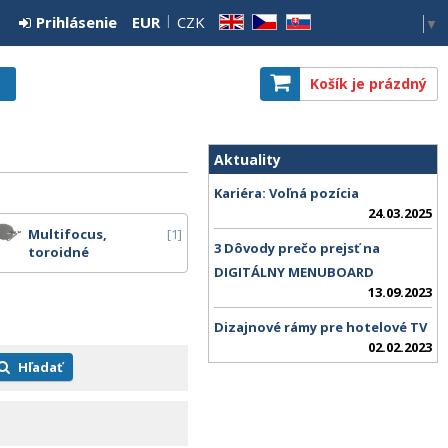
Prihlásenie
EUR
CZK
Select Language
▼
EN
CZ
SK
Košík je prázdný
Aktuality
Kariéra: Voľná pozícia
24.03.2025
Multifocus,
1
3 Dôvody prečo prejsť na
toroidné
DIGITÁLNY MENUBOARD
13.09.2023
Dizajnové rámy pre hotelové TV
02.02.2023
Hľadať