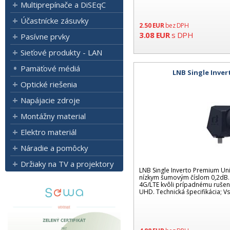
Multiprepínače a DiSEqC
Účastnícke zásuvky
2.50
EUR
bez DPH
3.08
EUR
s DPH
Pasívne prvky
Sieťové produkty - LAN
Pamäťové médiá
LNB Single Inver
Optické riešenia
Napájacie zdroje
Montážny material
Elektro materiál
Náradie a pomôcky
Držiaky na TV a projektory
LNB Single Inverto Premium Uni
nízkym šumovým číslom 0,2dB. N
4G/LTE kvôli prípadnému rušeni
UHD. Technická špecifikácia; Vs