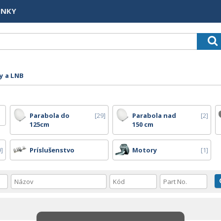
INKY
y a LNB
Parabola do
29
Parabola nad
2
125cm
150 cm
9
Príslušenstvo
Motory
1