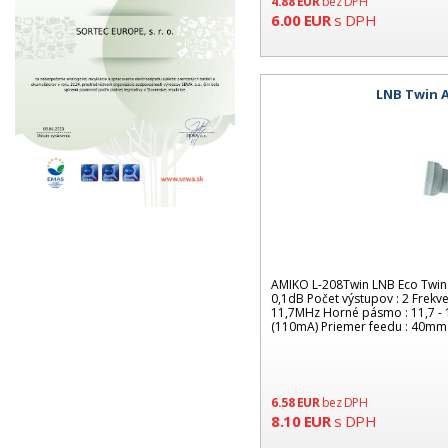
4.88
EUR
bez DPH
6.00
EUR
s DPH
LNB Twin A
AMIKO L-208Twin LNB Eco Twin 
0,1dB Počet výstupov : 2 Frekv
11,7MHz Horné pásmo : 11,7 - 
(110mA) Priemer feedu : 40mm
6.58
EUR
bez DPH
8.10
EUR
s DPH