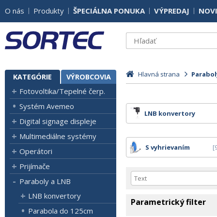
O nás
Produkty
ŠPECIÁLNA PONUKA
VÝPREDAJ
NOV
Hlavná strana
Parabol
KATEGÓRIE
VÝROBCOVIA
Fotovoltika/Tepelné čerp.
Systém Avemeo
LNB konvertory
Digital signage displeje
Multimediálne systémy
S vyhrievaním
Operátori
Prijímače
Paraboly a LNB
LNB konvertory
Parametrický filter
Parabola do 125cm