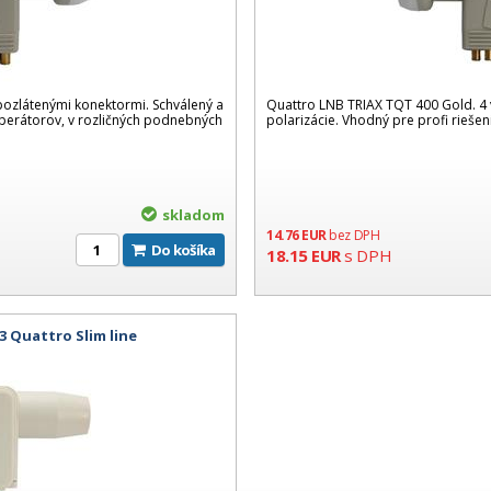
pozlátenými konektormi. Schválený a
Quattro LNB TRIAX TQT 400 Gold. 4
erátorov, v rozličných podnebných
polarizácie. Vhodný pre profi riešen
skladom
14.76
EUR
bez DPH
Do košíka
18.15
EUR
s DPH
 Quattro Slim line