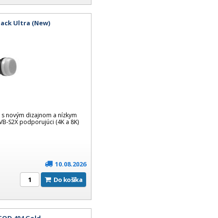
ack Ultra (New)
a s novým dizajnom a nízkym
B-S2X podporujúci (4K a 8K)
10.08.2026
Do košíka
TQD 404 Gold