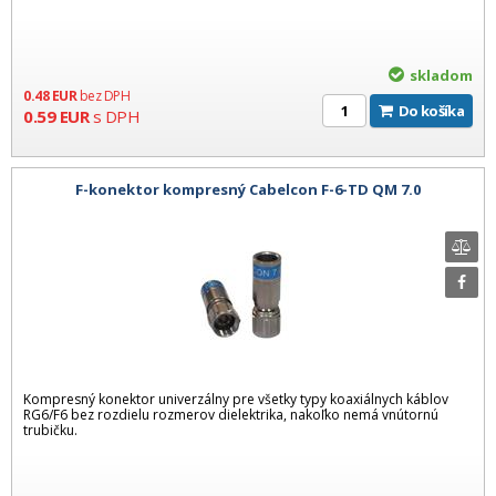
skladom
0.48
EUR
bez DPH
Do košíka
0.59
EUR
s DPH
F-konektor kompresný Cabelcon F-6-TD QM 7.0
Kompresný konektor univerzálny pre všetky typy koaxiálnych káblov
RG6/F6 bez rozdielu rozmerov dielektrika, nakoľko nemá vnútornú
trubičku.