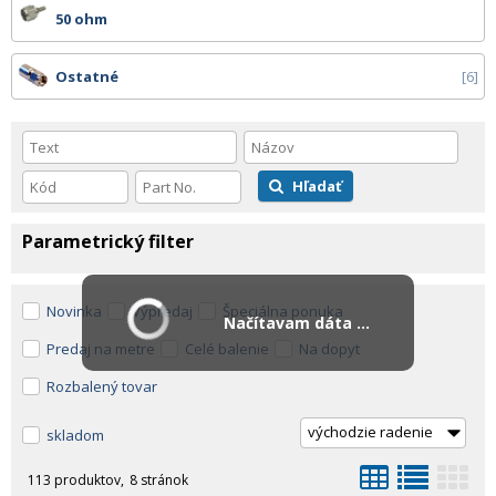
50 ohm
Ostatné
6
Hľadať
Parametrický filter
Novinka
Výpredaj
Špeciálna ponuka
Načítavam dáta ...
Predaj na metre
Celé balenie
Na dopyt
Rozbalený tovar
skladom
113 produktov
8 stránok