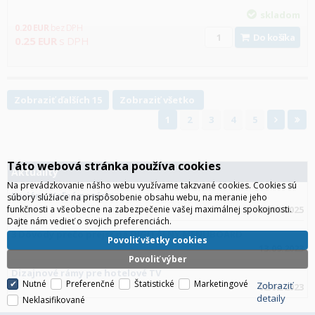
skladom
0.20
EUR
bez DPH
Do košíka
0.25
EUR
s DPH
Zobraziť ďalších 15
Zobraziť všetko
1
2
3
4
5
Táto webová stránka používa cookies
Aktuality
Na prevádzkovanie nášho webu využívame takzvané cookies. Cookies sú
Kariéra: Voľná pozícia
súbory slúžiace na prispôsobenie obsahu webu, na meranie jeho
funkčnosti a všeobecne na zabezpečenie vašej maximálnej spokojnosti.
24.03.2025
Dajte nám vedieť o svojich preferenciách.
3 Dôvody prečo prejsť na DIGITÁLNY MENUBOARD
Povoliť všetky cookies
13.09.2023
Povoliť výber
Dizajnové rámy pre hotelové TV
Nutné
Preferenčné
Štatistické
Marketingové
Zobraziť
02.02.2023
detaily
Neklasifikované