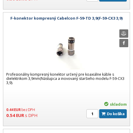
F-konektor kompresný Cabelcon F-59-TD 3,9(F-59-CX3 3,9)
Profesionálny kompresný konektor určený pre koaxiálne káble s
dielektrikom 3,9mm(Nástupca a inovovaný staršieho modelu F-59-CX3
3,9).
skladom
0.44
EUR
bez DPH
Do košíka
0.54
EUR
s DPH