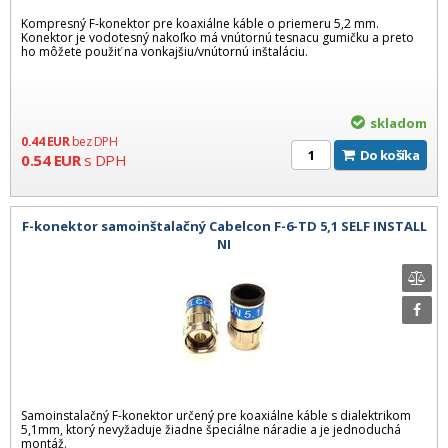
Kompresný F-konektor pre koaxiálne káble o priemeru 5,2 mm.
Konektor je vodotesný nakoľko má vnútornú tesnacu gumičku a preto
ho môžete použiť na vonkajšiu/vnútornú inštaláciu.
skladom
0.44
EUR
bez DPH
Do košíka
0.54
EUR
s DPH
F-konektor samoinštalačný Cabelcon F-6-TD 5,1 SELF INSTALL
NI
Samoinstalačný F-konektor určený pre koaxiálne káble s dialektrikom
5,1mm, ktorý nevyžaduje žiadne špeciálne náradie a je jednoduchá
montáž.