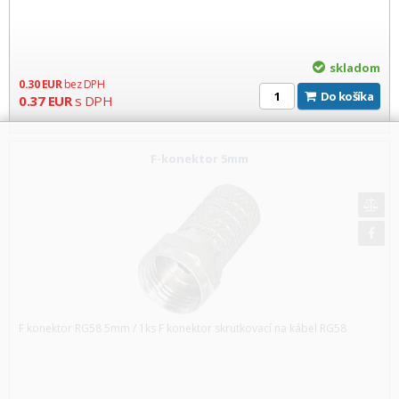
skladom
0.30
EUR
bez DPH
Do košíka
0.37
EUR
s DPH
F-konektor 5mm
F konektor RG58 5mm / 1ks F konektor skrutkovací na kábel RG58