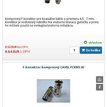
Kompresný F-konektor pre koaxiálne káble o priemeru 6,5 - 7 mm.
Konektor je vodotesný nakoľko má vnútornú tesnacu gumičku a preto
ho môžete použiť na vonkajšiu/vnútornú inštaláciu.
skladom
0.52
EUR
bez DPH
Do košíka
0.64
EUR
s DPH
F-konektor kompresný CAVEL FCEM5.0C