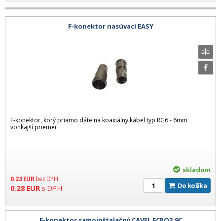
F-konektor nasúvací EASY
F-konektor, korý priamo dáte na koaxiálny kábel typ RG6 - 6mm
vonkajší priemer.
skladom
0.23
EUR
bez DPH
Do košíka
0.28
EUR
s DPH
F-konektor samoinštalačný CAVEL FCPO3.9C