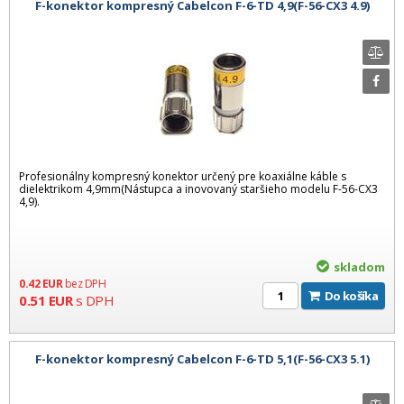
F-konektor kompresný Cabelcon F-6-TD 4,9(F-56-CX3 4.9)
Profesionálny kompresný konektor určený pre koaxiálne káble s
dielektrikom 4,9mm(Nástupca a inovovaný staršieho modelu F-56-CX3
4,9).
skladom
0.42
EUR
bez DPH
Do košíka
0.51
EUR
s DPH
F-konektor kompresný Cabelcon F-6-TD 5,1(F-56-CX3 5.1)