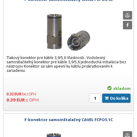
Tlakový konektor pre káble 3,9/5,6 Vlastnosti:: Vodotesný
samostlačiteľný konektor pre káble 3,9/5,6 Jednoduchá inštalácia bez
nástrojov Konektor sa sám upevní ku káblu priskrutkovaním k
zariadeniu.
skladom
0.32
EUR
bez DPH
Do košíka
0.39
EUR
s DPH
F-konektor samoinštalačný CAVEL FCPO5.1C