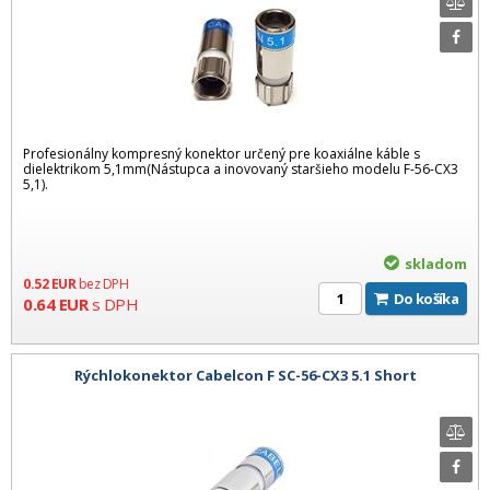
Profesionálny kompresný konektor určený pre koaxiálne káble s
dielektrikom 5,1mm(Nástupca a inovovaný staršieho modelu F-56-CX3
5,1).
skladom
0.52
EUR
bez DPH
Do košíka
0.64
EUR
s DPH
Rýchlokonektor Cabelcon F SC-56-CX3 5.1 Short