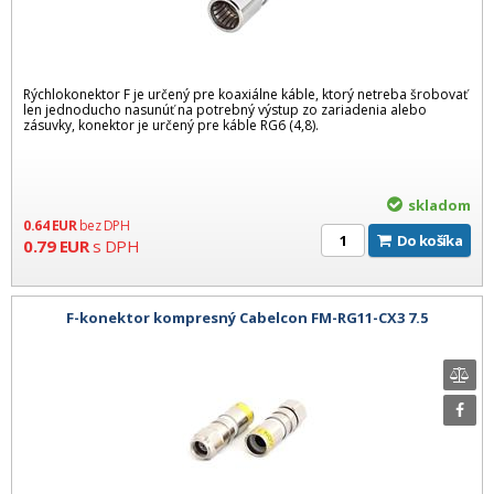
Rýchlokonektor F je určený pre koaxiálne káble, ktorý netreba šrobovať
len jednoducho nasunúť na potrebný výstup zo zariadenia alebo
zásuvky, konektor je určený pre káble RG6 (4,8).
skladom
0.64
EUR
bez DPH
Do košíka
0.79
EUR
s DPH
F-konektor kompresný Cabelcon FM-RG11-CX3 7.5