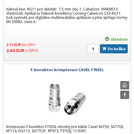
tlakový kon. RG11 pre dielektr. 7,5 mm obj. č. Cabelcon: 99909510
Vlastnosti: Aplikácia Tlakové konektory Corning Cabelcon CX3-RG11
boli vyvinuté pre digitálne multimediálne aplikácie a plne spĺňajú normy
EN 50083, class A.
skladom
2.11
EUR
bez DPH
Do košíka
2.60
EUR
s DPH
F-konektor krimplovací CAVEL F703SL
Krimpovací F konektor F703SL vhodný pre káble Cavel SAT50, SAT703,
KF114, DG113, SAT752F, RP913, TS703J, 11/50FC