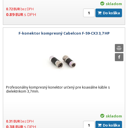
skladom
0.72
EUR
bez DPH
Do košíka
0.89
EUR
s DPH
F-konektor kompresný Cabelcon F-59-CX3 3,7 HP
Profesionálny kompresný konektor určený pre koaxiálne káble s
dielektrikom 3,7mm.
skladom
0.31
EUR
bez DPH
Do košíka
0.38
EUR
s DPH