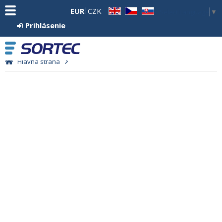
EUR
CZK
Select Language
▼
EN
CZ
SK
Prihlásenie
Hlavná strana