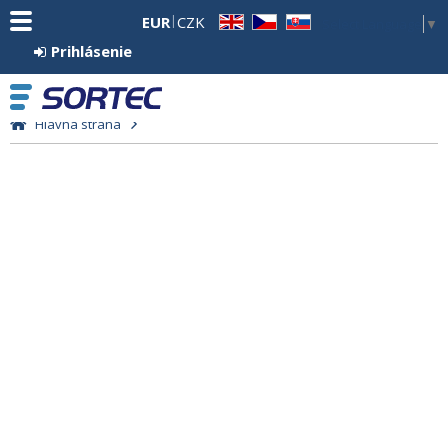
EUR
CZK
Select Language
▼
EN
CZ
SK
Prihlásenie
Hlavná strana