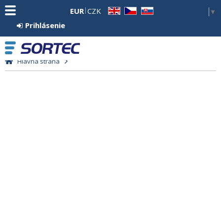
EUR
CZK
Select Language
▼
EN
CZ
SK
Prihlásenie
Hlavná strana